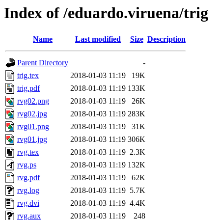
Index of /eduardo.viruena/trig
Name
Last modified
Size
Description
Parent Directory
-
trig.tex
2018-01-03 11:19
19K
trig.pdf
2018-01-03 11:19
133K
rvg02.png
2018-01-03 11:19
26K
rvg02.jpg
2018-01-03 11:19
283K
rvg01.png
2018-01-03 11:19
31K
rvg01.jpg
2018-01-03 11:19
306K
rvg.tex
2018-01-03 11:19
2.3K
rvg.ps
2018-01-03 11:19
132K
rvg.pdf
2018-01-03 11:19
62K
rvg.log
2018-01-03 11:19
5.7K
rvg.dvi
2018-01-03 11:19
4.4K
rvg.aux
2018-01-03 11:19
248